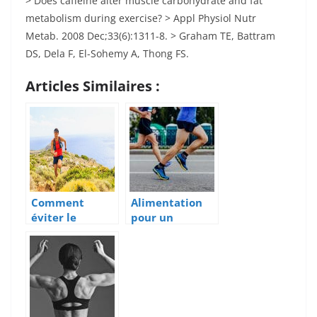
> Does caffeine alter muscle carbohydrate and fat
metabolism during exercise? > Appl Physiol Nutr
Metab. 2008 Dec;33(6):1311-8. > Graham TE, Battram
DS, Dela F, El-Sohemy A, Thong FS.
Articles Similaires :
Comment
Alimentation
éviter le
pour un
dégout et
marathon :
l’écœurement
menus et
pour le sucré
conseils!
lors d’un trail ?