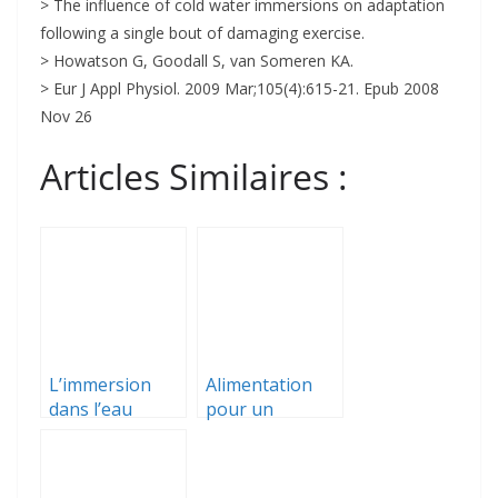
> The influence of cold water immersions on adaptation
following a single bout of damaging exercise.
> Howatson G, Goodall S, van Someren KA.
> Eur J Appl Physiol. 2009 Mar;105(4):615-21. Epub 2008
Nov 26
Articles Similaires :
L’immersion
Alimentation
dans l’eau
pour un
froide en
marathon :
récupération
menus et
n’empêche pas
conseils!