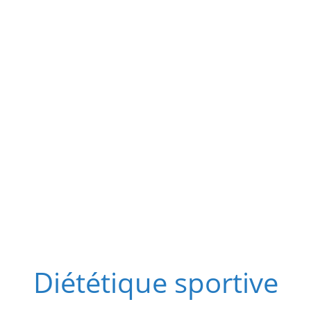
Passer
au
contenu
Diététique sportive