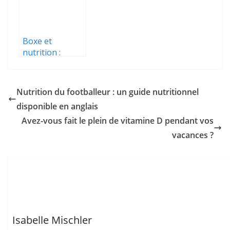
la mise en
réserve du
glycogène.
Boxe et
nutrition :
interview de
Gilles
GISSINGER,
Nutrition du footballeur : un guide nutritionnel
ancien boxeur
disponible en anglais
de haut-niveau
Avez-vous fait le plein de vitamine D pendant vos
vacances ?
Isabelle Mischler