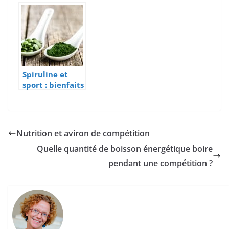
: symptômes,
dosage et effets
diagnostic et
prouvés pour le
correction
sportif
Spiruline et
sport : bienfaits
réels, dosages
et précautions
pour le sportif
Nutrition et aviron de compétition
Quelle quantité de boisson énergétique boire
pendant une compétition ?