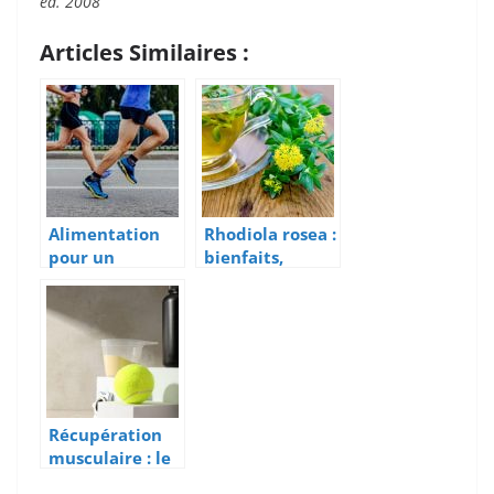
ed. 2008
Articles Similaires :
Alimentation
Rhodiola rosea :
pour un
bienfaits,
marathon :
dosage et effets
menus et
prouvés pour le
conseils!
sportif
Récupération
musculaire : le
guide nutrition