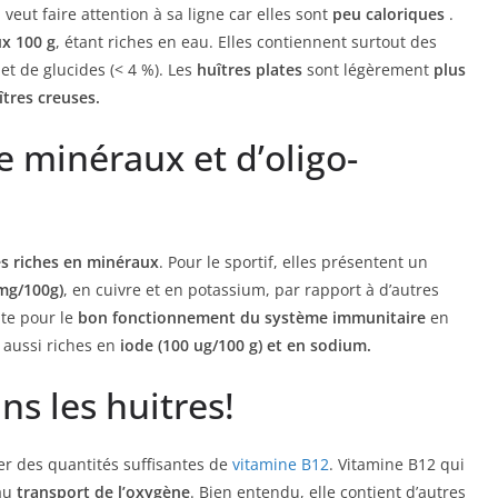
eut faire attention à sa ligne car elles sont
peu caloriques
.
ux 100 g
, étant riches en eau. Elles contiennent surtout des
et de glucides (< 4 %). Les
huîtres plates
sont légèrement
plus
îtres creuses.
de minéraux et d’oligo-
ès riches en minéraux
. Pour le sportif, elles présentent un
 mg/100g)
, en cuivre et en potassium, par rapport à d’autres
nte pour le
bon fonctionnement du système immunitaire
en
 aussi riches en
iode (100 ug/100 g) et en sodium.
ns les huitres!
er des quantités suffisantes de
vitamine B12
. Vitamine B12 qui
au
transport de l’oxygène
. Bien entendu, elle contient d’autres