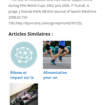
during FIFA World Cups 2002 and 2006. P Tscholl, A
Junge, J Dvorak.%%% [British Journal of Sports Medicine
2008;42:725-
730|http://bjsm.bmj.com/cgi/reprint/42/9/725]
Articles Similaires :
Ribose et
Alimentation
impact sur la
pour un
performance
marathon :
sportive
menus et
conseils!