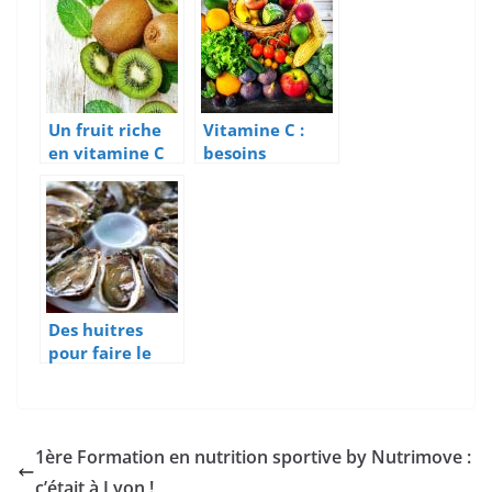
Un fruit riche
Vitamine C :
en vitamine C
besoins
pour les
nutritionnels
sportifs : le kiwi
du sportif
!
Des huitres
pour faire le
plein de
minéraux et de
vitamines
1ère Formation en nutrition sportive by Nutrimove :
c’était à Lyon !