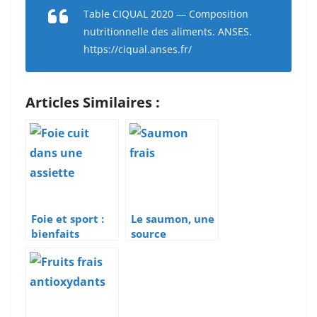
Table CIQUAL 2020 — Composition
nutritionnelle des aliments. ANSES.
https://ciqual.anses.fr/
Articles Similaires :
Foie et sport :
Le saumon, une
bienfaits
source
nutritionnels,
naturelle
fer et
d’oméga 3 pour
vitamines B
le sportif
pour le sportif