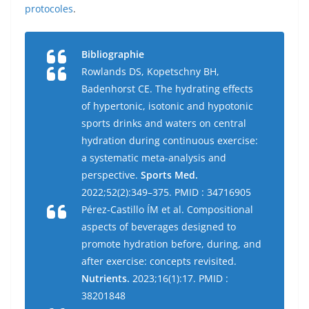
protocoles
.
Bibliographie
Rowlands DS, Kopetschny BH,
Badenhorst CE. The hydrating effects
of hypertonic, isotonic and hypotonic
sports drinks and waters on central
hydration during continuous exercise:
a systematic meta-analysis and
perspective.
Sports Med.
2022;52(2):349–375. PMID : 34716905
Pérez-Castillo ÍM et al. Compositional
aspects of beverages designed to
promote hydration before, during, and
after exercise: concepts revisited.
Nutrients.
2023;16(1):17. PMID :
38201848