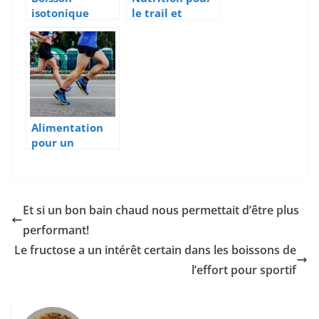
isotonique
le trail et
maison :
l’ultra-trail : le
recettes,
guide complet
dosages et
2026
protocoles
d’hydratation
pour le sportif
Alimentation
pour un
marathon :
menus et
conseils!
Et si un bon bain chaud nous permettait d’être plus
performant!
Le fructose a un intérêt certain dans les boissons de
l’effort pour sportif