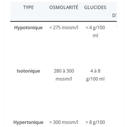
TYPE
OSMOLARITÉ
GLUCIDES
VI
D’ABS
Hypotonique
< 275 mosm/l
< 4 g/100
Très
ml
Isotonique
280 à 300
4 à 8
Ra
mosm/l
g/100 ml
Hypertonique
> 300 mosm/l
> 8 g/100
Lent