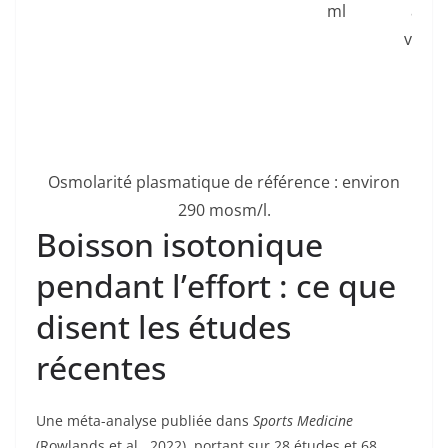
ml
appe
vers l
Osmolarité plasmatique de référence : environ
290 mosm/l.
Boisson isotonique
pendant l’effort : ce que
disent les études
récentes
Une méta-analyse publiée dans
Sports Medicine
(Rowlands et al., 2022), portant sur 28 études et 68